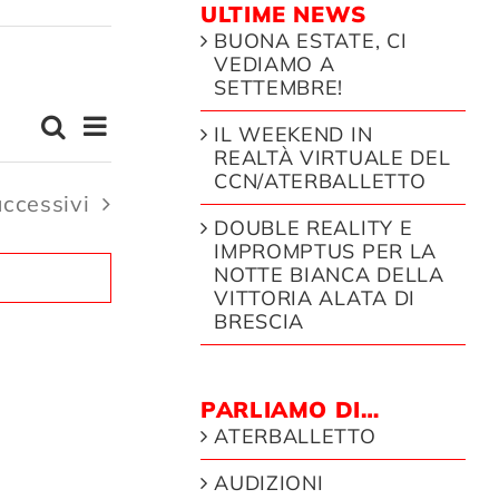
ULTIME NEWS
BUONA ESTATE, CI
VEDIAMO A
SETTEMBRE!
EVENTO
Cerca
IL WEEKEND IN
EVENTI
Sommario
VISTE
REALTÀ VIRTUALE DEL
RICERCA
CCN/ATERBALLETTO
NAVIGAZIONE
venti
uccessivi
E
DOUBLE REALITY E
IMPROMPTUS PER LA
VISTE
NOTTE BIANCA DELLA
NAVIGAZIONE
VITTORIA ALATA DI
BRESCIA
PARLIAMO DI…
ATERBALLETTO
AUDIZIONI