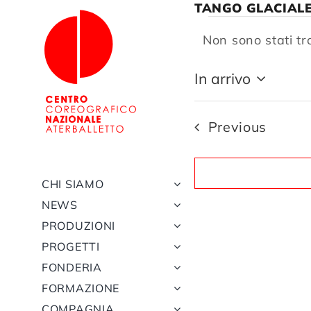
Salta
TANGO GLACIALE
al
EVENTI
contenuto
Non sono stati tro
Notice
In arrivo
Select
date.
Eventi
Previous
CHI SIAMO
NEWS
PRODUZIONI
PROGETTI
FONDERIA
FORMAZIONE
COMPAGNIA