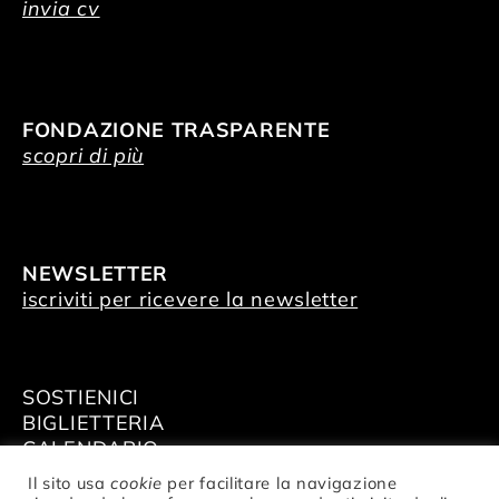
invia cv
FONDAZIONE TRASPARENTE
scopri di più
NEWSLETTER
iscriviti per ricevere la newsletter
SOSTIENICI
BIGLIETTERIA
CALENDARIO
AFFITTA GLI SPAZI
Il sito usa
cookie
per facilitare la navigazione