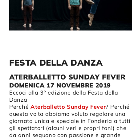
Compagnia
Sostienici
Calendario
FESTA DELLA DANZA
ATERBALLETTO SUNDAY FEVER
DOMENICA 17 NOVEMBRE 2019
Eccoci alla 3° edizione della Festa della
Danza!
Perché
Aterballetto Sunday Fever
? Perché
questa volta abbiamo voluto regalare una
giornata unica e speciale in Fonderia a tutti
gli spettatori (alcuni veri e propri fan!) che
da anni seguono con passione e grande