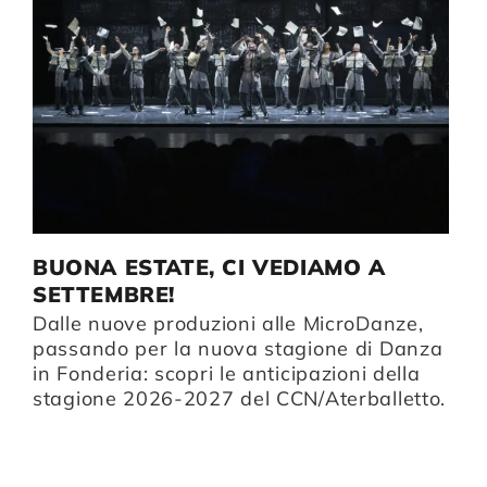
BUONA ESTATE, CI VEDIAMO A
I
SETTEMBRE!
D
Dalle nuove produzioni alle MicroDanze,
li
Da
passando per la nuova stagione di Danza
B
in Fonderia: scopri le anticipazioni della
u
stagione 2026-2027 del CCN/Aterballetto.
n
p
i