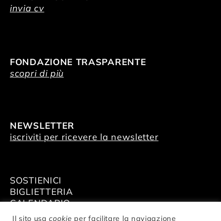
invia cv
FONDAZIONE TRASPARENTE
scopri di più
NEWSLETTER
iscriviti per ricevere la newsletter
SOSTIENICI
BIGLIETTERIA
CALENDARIO
AFFITTA GLI SPAZI
Il sito usa
cookie
per facilitare la navigazione