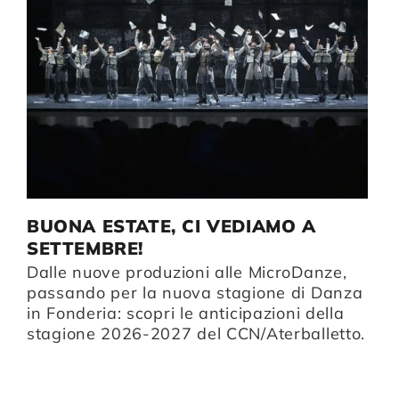
BUONA ESTATE, CI VEDIAMO A
I
SETTEMBRE!
D
Dalle nuove produzioni alle MicroDanze,
li
Da
passando per la nuova stagione di Danza
B
in Fonderia: scopri le anticipazioni della
u
stagione 2026-2027 del CCN/Aterballetto.
n
p
i