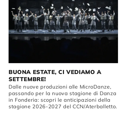
BUONA ESTATE, CI VEDIAMO A
I
SETTEMBRE!
D
Dalle nuove produzioni alle MicroDanze,
li
Da
passando per la nuova stagione di Danza
B
in Fonderia: scopri le anticipazioni della
u
stagione 2026-2027 del CCN/Aterballetto.
n
p
i