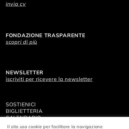
invia cv
FONDAZIONE TRASPARENTE
scopri di più
NEWSLETTER
iscriviti per ricevere la newsletter
SOSTIENICI
BIGLIETTERIA
CALENDARIO
AFFITTA GLI SPAZI
Il sito usa
cookie
per facilitare la navigazione