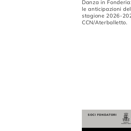
destino di Macbeth, dai
Danza in Fonderia:
gesti che attraversano
le anticipazioni del
secoli al talento di nuovi
stagione 2026-20
danzatori.
CCN/Aterballetto.
SOCI FONDATORI