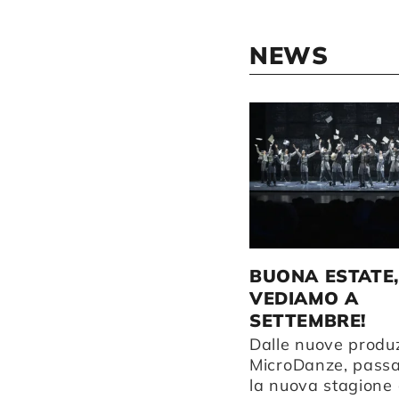
NEWS
DANZA IN FONDERIA A
FEBBRAIO
BUONA ESTATE,
VEDIAMO A
Quattro appuntamenti per
SETTEMBRE!
esplorare il tempo nella
danza: dalle
Dalle nuove produz
improvvisazioni con una
MicroDanze, pass
fisarmonica al tragico
la nuova stagione 