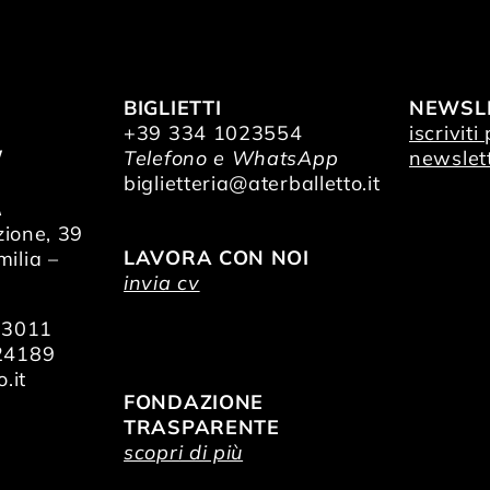
BIGLIETTI
NEWSL
+39 334 1023554
iscriviti
/
Telefono e WhatsApp
newslet
O
biglietteria@aterballetto.it
A
zione, 39
LAVORA CON NOI
ilia –
invia cv
73011
24189
.it
FONDAZIONE
TRASPARENTE
scopri di più