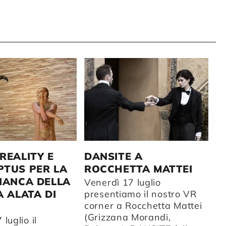
D
REALITY E
DANSITE A
D
TUS PER LA
ROCCHETTA MATTEI
D
IANCA DELLA
Venerdì 17 luglio
A
A ALATA DI
presentiamo il nostro VR
corner a Rocchetta Mattei
Da
(Grizzana Morandi,
ca
luglio il