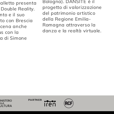
Bologna). DANSITE è il
co
alletto presenta
progetto di valorizzazione
sc
o Double Reality.
del patrimonio artistico
CC
to e il suo
della Regione Emilia-
ul
to con Brescia
Romagna attraverso la
st
 scena anche
danza e la realtà virtuale.
s con la
ca di Simone
PARTNER