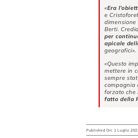
«
Era l’obie
e Cristofore
dimensione a
Berti. Cred
per continua
apicale dell
geografici».
«Questo impo
mettere in c
sempre stato
compagnia di
forzato che
fatto della
Published On: 1 Luglio 202