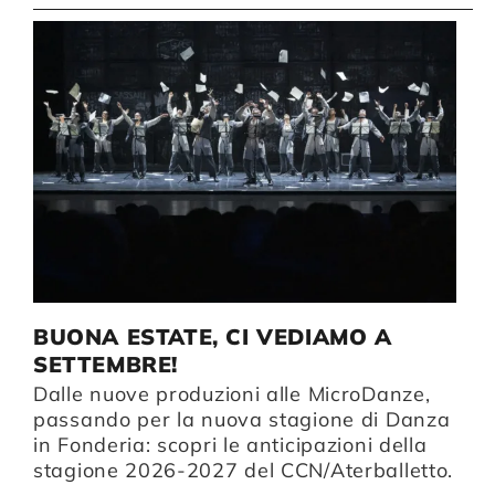
BUONA ESTATE, CI VEDIAMO A
I
SETTEMBRE!
D
Dalle nuove produzioni alle MicroDanze,
li
Da
passando per la nuova stagione di Danza
B
in Fonderia: scopri le anticipazioni della
u
stagione 2026-2027 del CCN/Aterballetto.
n