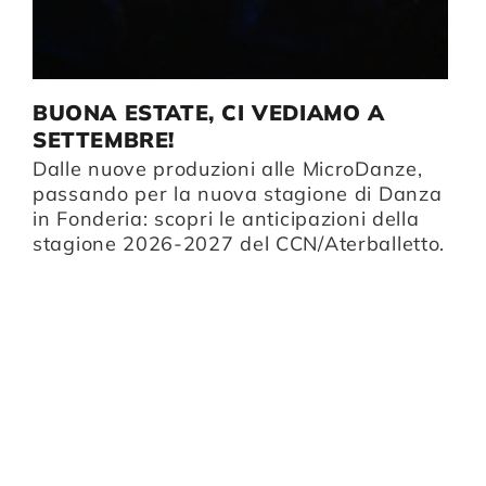
BUONA ESTATE, CI VEDIAMO A
I
SETTEMBRE!
D
Dalle nuove produzioni alle MicroDanze,
li
Da
passando per la nuova stagione di Danza
B
in Fonderia: scopri le anticipazioni della
u
stagione 2026-2027 del CCN/Aterballetto.
n
p
i