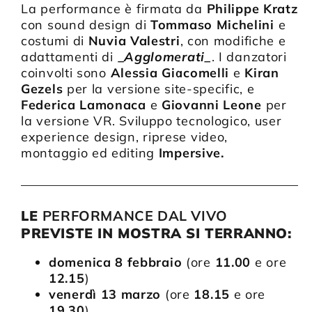
La performance è firmata da
Philippe Kratz
con sound design di
Tommaso Michelini
e
costumi di
Nuvia Valestri
, con modifiche e
adattamenti di
_
Agglomerati_
. I danzatori
coinvolti sono
Alessia Giacomelli
e
Kiran
Gezels
per la versione site-specific, e
Federica Lamonaca
e
Giovanni Leone
per
la versione VR. Sviluppo tecnologico, user
experience design, riprese video,
montaggio ed editing
Impersive
.
LE
PERFORMANCE DAL VIVO
PREVISTE IN MOSTRA SI TERRANNO:
domenica 8 febbraio
(ore
11.00
e ore
12.15
)
venerdì 13 marzo
(ore
18.15
e ore
19.30
)