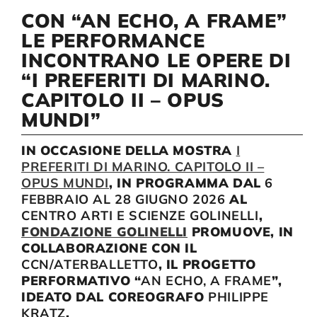
CON “AN ECHO, A FRAME”
LE PERFORMANCE
Compagnia
INCONTRANO LE OPERE DI
“I PREFERITI DI MARINO.
Sostienici
CAPITOLO II – OPUS
MUNDI”
Calendario
IN OCCASIONE DELLA MOSTRA
I
PREFERITI DI MARINO. CAPITOLO II –
OPUS MUNDI
, IN PROGRAMMA DAL
6
FEBBRAIO
AL 28 GIUGNO 2026
AL
CENTRO ARTI E SCIENZE GOLINELLI
,
FONDAZIONE GOLINELLI
PROMUOVE, IN
COLLABORAZIONE CON IL
CCN/ATERBALLETTO
, IL PROGETTO
PERFORMATIVO “
AN ECHO, A FRAME
”,
IDEATO DAL COREOGRAFO
PHILIPPE
KRATZ
.