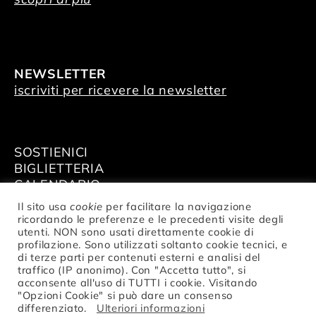
NEWSLETTER
iscriviti per ricevere la newsletter
SOSTIENICI
BIGLIETTERIA
CALENDARIO
AFFITTA GLI SPAZI
Il sito usa
cookie
per facilitare la navigazione
ricordando le preferenze e le precedenti visite degli
utenti. NON sono usati direttamente cookie di
profilazione. Sono utilizzati soltanto cookie tecnici, e
di terze parti per contenuti esterni e analisi del
traffico (IP anonimo). Con "Accetta tutto", si
© Fondazione Nazionale della Danza
acconsente all'uso di TUTTI i cookie. Visitando
Aterballetto | C. F. / P.IVA 02047370354 |
"Opzioni Cookie" si può dare un consenso
privacy
differenziato.
Ulteriori informazioni