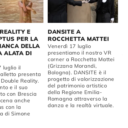
D
REALITY E
DANSITE A
D
TUS PER LA
ROCCHETTA MATTEI
D
IANCA DELLA
Venerdì 17 luglio
A
A ALATA DI
presentiamo il nostro VR
corner a Rocchetta Mattei
Da
(Grizzana Morandi,
ca
luglio il
Bologna). DANSITE è il
co
alletto presenta
progetto di valorizzazione
sc
o Double Reality.
del patrimonio artistico
CC
to e il suo
della Regione Emilia-
ul
to con Brescia
Romagna attraverso la
st
 scena anche
danza e la realtà virtuale.
s con la
ca di Simone