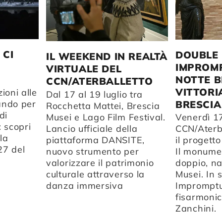
 CI
DOUBLE 
IL WEEKEND IN REALTÀ
IMPROMP
VIRTUALE DEL
NOTTE B
CCN/ATERBALLETTO
VITTORI
ioni alle
Dal 17 al 19 luglio tra
BRESCIA
ando per
Rocchetta Mattei, Brescia
di
Musei e Lago Film Festival.
Venerdì 17 
 scopri
Lancio ufficiale della
CCN/Aterb
la
piattaforma DANSITE,
il progett
27 del
nuovo strumento per
Il monumen
valorizzare il patrimonio
doppio, na
culturale attraverso la
Musei. In
danza immersiva
Impromptu
fisarmoni
Zanchini.