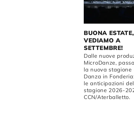
DANZA IN FONDERIA A
FEBBRAIO
BUONA ESTATE,
VEDIAMO A
Quattro appuntamenti per
SETTEMBRE!
esplorare il tempo nella
danza: dalle
Dalle nuove produz
improvvisazioni con una
MicroDanze, pass
fisarmonica al tragico
la nuova stagione 
destino di Macbeth, dai
Danza in Fonderia:
gesti che attraversano
le anticipazioni del
secoli al talento di nuovi
stagione 2026-20
danzatori.
CCN/Aterballetto.