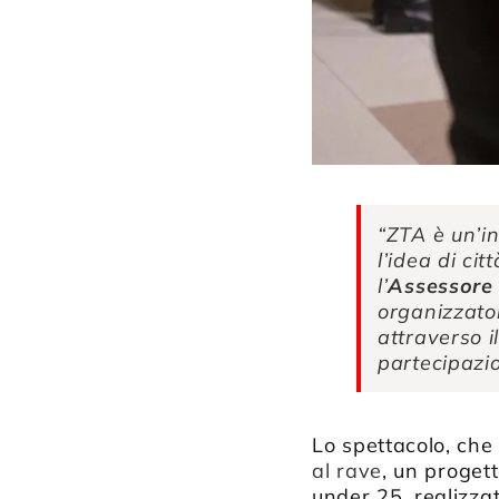
“ZTA è un’i
l’idea di cit
l’
Assessore 
organizzator
attraverso i
partecipazio
Lo spettacolo, che 
al rave
, un proget
under 25, realizza