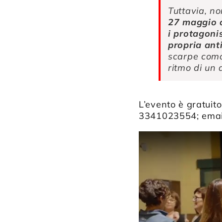
Tuttavia, no
27 maggio o
i protagoni
propria anti
scarpe como
ritmo di un d
L’evento è gratuito
3341023554; ema