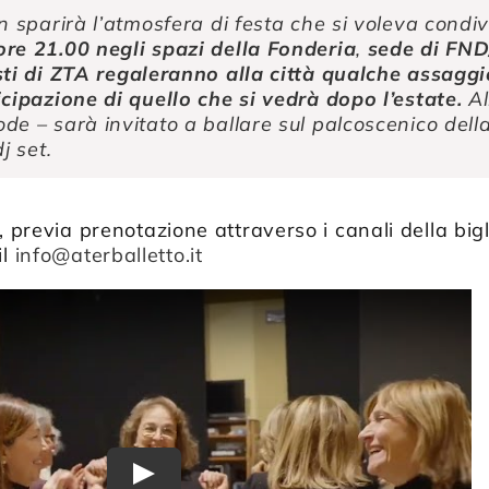
n sparirà l’atmosfera di festa che si voleva condi
re 21.00 negli spazi della Fonderia
,
sede di FND/
sti di
ZTA
regaleranno alla città qualche assaggi
cipazione di quello che si vedrà dopo l’estate.
Al
de – sarà invitato a ballare sul palcoscenico del
j set.
, previa prenotazione attraverso i canali della big
il
info@aterballetto.it
Play