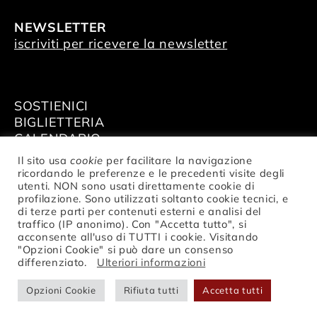
NEWSLETTER
iscriviti per ricevere la newsletter
SOSTIENICI
BIGLIETTERIA
CALENDARIO
AFFITTA GLI SPAZI
Il sito usa
cookie
per facilitare la navigazione
ricordando le preferenze e le precedenti visite degli
utenti. NON sono usati direttamente cookie di
profilazione. Sono utilizzati soltanto cookie tecnici, e
di terze parti per contenuti esterni e analisi del
traffico (IP anonimo). Con "Accetta tutto", si
© Fondazione Nazionale della Danza
acconsente all'uso di TUTTI i cookie. Visitando
Aterballetto | C. F. / P.IVA 02047370354 |
"Opzioni Cookie" si può dare un consenso
privacy
differenziato.
Ulteriori informazioni
Opzioni Cookie
Rifiuta tutti
Accetta tutti