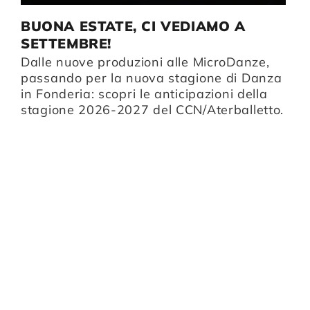
BUONA ESTATE, CI VEDIAMO A
I
SETTEMBRE!
D
Dalle nuove produzioni alle MicroDanze,
li
Da
passando per la nuova stagione di Danza
B
in Fonderia: scopri le anticipazioni della
u
stagione 2026-2027 del CCN/Aterballetto.
n
p
i